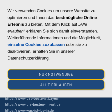
Navigation einblenden
Wir verwenden Cookies um unsere Website zu
optimieren und Ihnen das
bestmögliche Online-
Erlebnis
zu bieten. Mit dem Klick auf
„Alle
erlauben“
erklären Sie sich damit einverstanden.
Weiterführende Informationen und die Möglichkeit,
einzelne Cookies zuzulassen
oder sie zu
deaktivieren, erhalten Sie in unserer
Datenschutzerklärung.
STARTSEITE
Willkommen
NUR NOTWENDIGE
DIESE PROJEKTE GEHÖREN ZUM NETZWERK "TOPPWEBB
INTERNETSERVICE"
ALLE ERLAUBEN
https://www.mein-ort-24.de
https://www.das-beste-in.bayern
https://www.die-besten-im-ort.de
https://www.was-ist-los-in.de